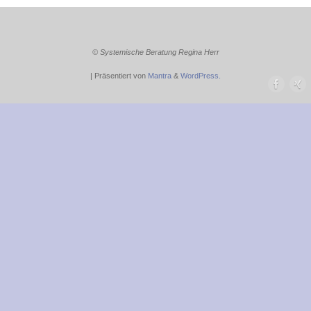
© Systemische Beratung Regina Herr
| Präsentiert von
Mantra
&
WordPress.