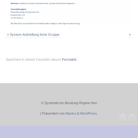
«
System-Aufstellung feste Gruppe
»
Speichere in deinen Favoriten diesen
Permalink
.
© Systemische Beratung Regina Herr
| Präsentiert von
Mantra
&
WordPress.