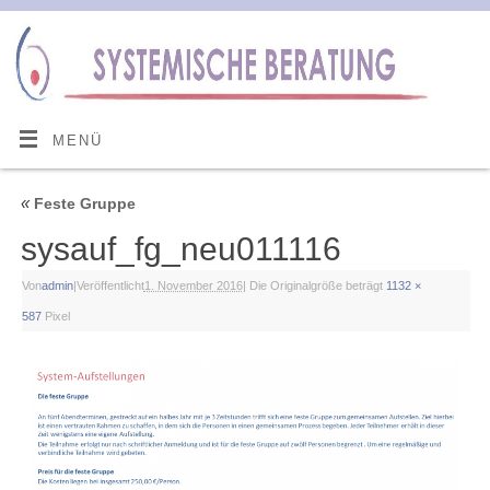
MENÜ
«
Feste Gruppe
sysauf_fg_neu011116
Von
admin
|
Veröffentlicht
1. November 2016
|
Die Originalgröße beträgt
1132 ×
587
Pixel