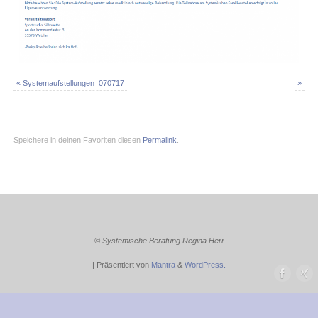
«
Systemaufstellungen_070717
»
Speichere in deinen Favoriten diesen
Permalink
.
© Systemische Beratung Regina Herr
| Präsentiert von
Mantra
&
WordPress.