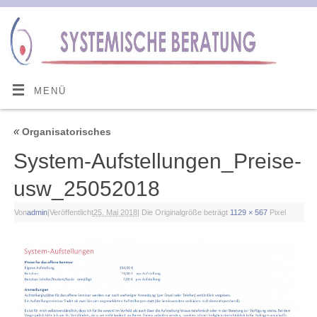
MENÜ
«
Organisatorisches
System-Aufstellungen_Preise-
usw_25052018
Von
admin
|
Veröffentlicht
25. Mai 2018
|
Die Originalgröße beträgt
1129 × 567
Pixel